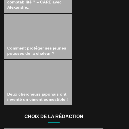
comptabilité ? – CARE avec
Alexandre...
Comment protéger ses jeunes
pousses de la chaleur ?
Deux chercheurs japonais ont
inventé un ciment comestible !
CHOIX DE LA RÉDACTION