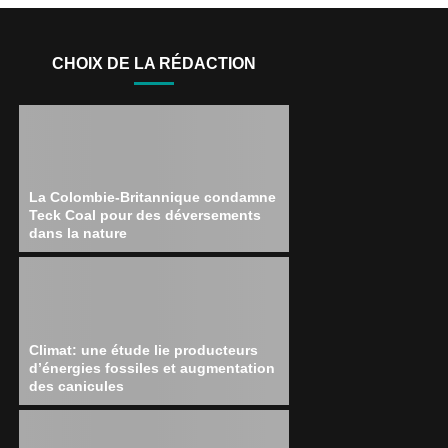
CHOIX DE LA RÉDACTION
La Colombie-Britannique condamne
Teck Coal pour des déversements
dans la nature
Climat: une étude lie producteurs
d’énergies fossiles et augmentation
des canicules