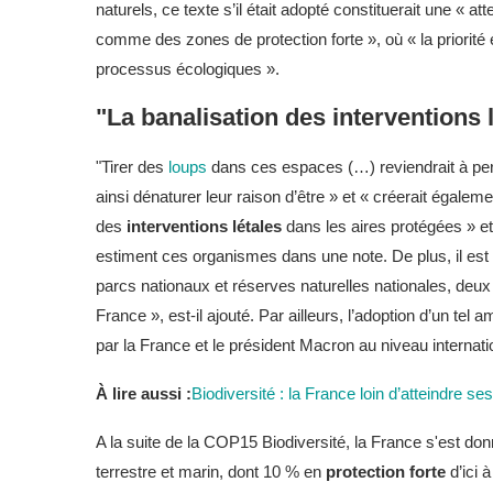
naturels, ce texte s’il était adopté constituerait une « at
comme des zones de protection forte », où « la priorité 
processus écologiques ».
"La banalisation des interventions 
"Tirer des
loups
dans ces espaces (…) reviendrait à pert
ainsi dénaturer leur raison d’être » et « créerait égale
des
interventions létales
dans les aires protégées » et f
estiment ces organismes dans une note. De plus, il est 
parcs nationaux et réserves naturelles nationales, deux o
France », est-il ajouté. Par ailleurs, l’adoption d’un te
par la France et le président Macron au niveau internatio
À lire aussi :
Biodiversité : la France loin d’atteindre se
A la suite de la COP15 Biodiversité, la France s'est donn
terrestre et marin, dont 10 % en
protection forte
d’ici 