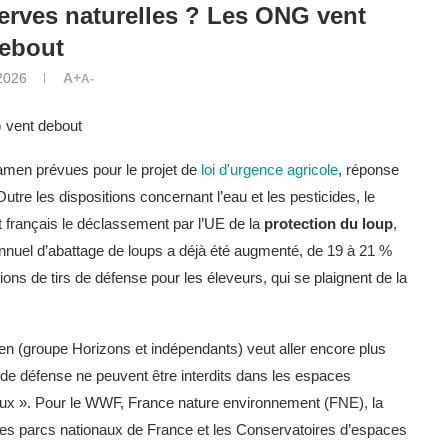
erves naturelles ? Les ONG vent
ebout
2026
A+
A-
G vent debout
men prévues pour le projet de
loi d'urgence agricole
, réponse
utre les dispositions concernant l’eau et les pesticides, le
t français le déclassement par l’UE de la
protection du loup
,
 annuel d’abattage de loups a déjà été augmenté, de 19 à 21 %
itions de tirs de défense pour les éleveurs, qui se plaignent de la
n (groupe Horizons et indépendants) veut aller encore plus
et de défense ne peuvent être interdits dans les espaces
aux ». Pour le WWF, France nature environnement (FNE), la
les parcs nationaux de France et les Conservatoires d’espaces