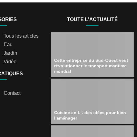
GORIES
TOUTE L'ACTUALITÉ
Tous les articles
Eau
Jardin
Cette entreprise du Sud-Ouest veut
Vidéo
révolutionner le transport maritime
mondial
RATIQUES
Contact
Cuisine en L : des idées pour bien
l’aménager