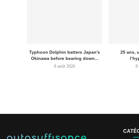
Typhoon Dolphin batters Japan’s
25 ans, 
Okinawa before bearing down...
l’hy
8 août 2026
8
CATÉ