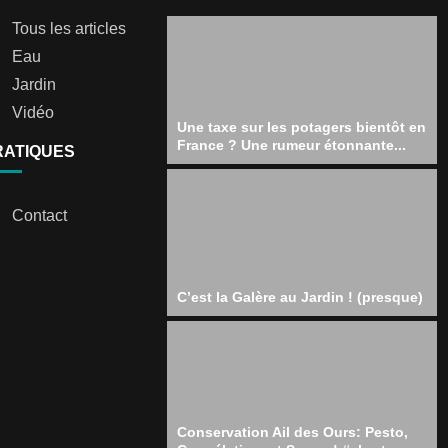
Tous les articles
Eau
Jardin
Vidéo
Une taxe sur les potagers bientôt en
France ? Une rumeur étonnante...
RATIQUES
Contact
C’est la Galère au Jardin ! (presque)
Conservation Ail des Ours: Pesto,