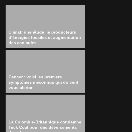
Climat: une étude lie producteurs
d’énergies fossiles et augmentation
des canicules
Cancer : voici les premiers
symptômes méconnus qui doivent
vous alerter
La Colombie-Britannique condamne
Teck Coal pour des déversements