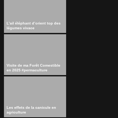
L’ail éléphant d’orient top des
légumes vivace
Visite de ma Forêt Comestible
en 2025 #permaculture
Les effets de la canicule en
agriculture