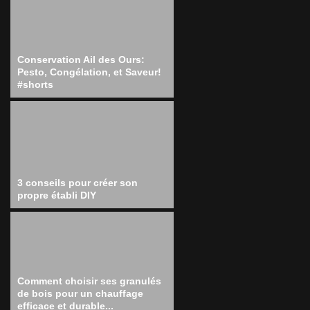
Conservation Ail des Ours:
Pesto, Congélation, et Saveur!
#shorts
3 conseils pour créer son
propre établi DIY
Comment choisir ses granulés
de bois pour un chauffage
efficace et durable...