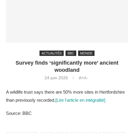
ACTUALITÉS
BBC
MONDE
Survey finds ‘significantly more’ ancient
woodland
24 juin 2026
A+
A-
A wildlife trust says there are 50% more sites in Hertfordshire
than previously recorded.
[Lire l'article en intégralité]
Source: BBC