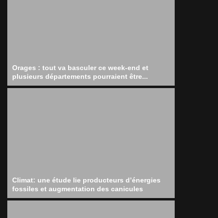
Orages : tout va basculer ce week-end et
plusieurs départements pourraient être...
Climat: une étude lie producteurs d’énergies
fossiles et augmentation des canicules