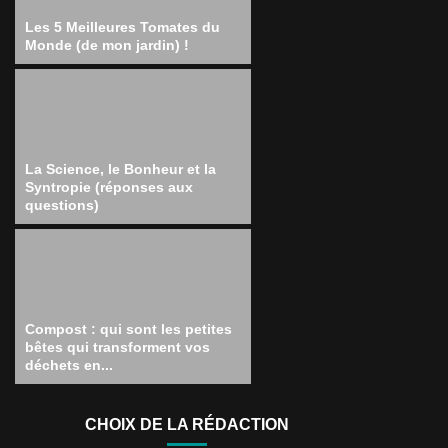
Les 5 Meilleures Tomates du
Monde (de mon jardin) !
La Science, le Bonheur et la
Syntropie (réponses aux
questions)
Compost : qui sont les petites
bêtes qui transforment vos
déchets en...
CHOIX DE LA RÉDACTION