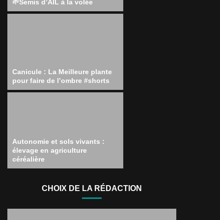
🌱Semis d’AIL à la volée
Canicule : La Meilleure plante
pour faire de l’ombre #shorts
Autonomie et sols vivants :
élevage en agriculture
céréalière
CHOIX DE LA RÉDACTION