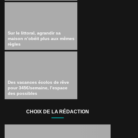
Sur le littoral, agrandir sa
maison n’obéit plus aux mêmes
règles
Des vacances écolos de rêve
pour 345€/semaine, l’espace
des possibles
CHOIX DE LA RÉDACTION