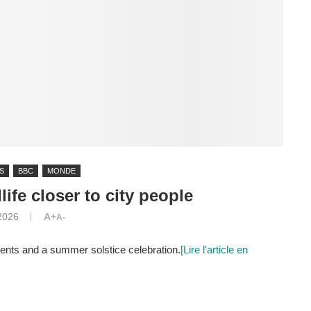
S
BBC
MONDE
life closer to city people
2026
A+
A-
events and a summer solstice celebration.
[Lire l'article en