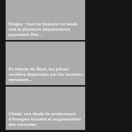
Orages : tout va basculer ce week-
end et plusieurs départements
pourraient être...
En Irlande du Nord, les pièces
rouillées dispersées par les touristes
menacent...
Climat: une étude lie producteurs
d’énergies fossiles et augmentation
des canicules