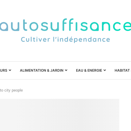
URS
ALIMENTATION & JARDIN
EAU & ENERGIE
HABITAT
 to city people