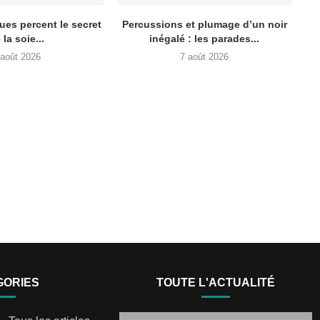
ues percent le secret
Percussions et plumage d’un noir
 la soie...
inégalé : les parades...
 août 2026
7 août 2026
GORIES
TOUTE L'ACTUALITÉ