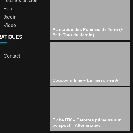
Tous les articles
Eau
Jardin
Vidéo
Plantation des Pommes de Terre (+
Petit Tour du Jardin)
RATIQUES
Contact
Coucou ultime – La maison en A
Fiche ITK – Carottes primeurs sur
compost – Alterrenative