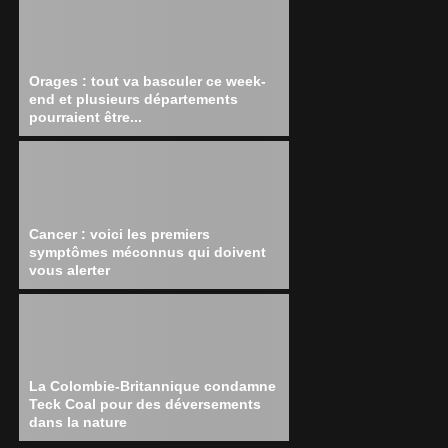
Orages : tout va basculer ce week-
end et plusieurs départements
pourraient être...
Cancer : voici les premiers
symptômes méconnus qui doivent
vous alerter
La Colombie-Britannique condamne
Teck Coal pour des déversements
dans la nature