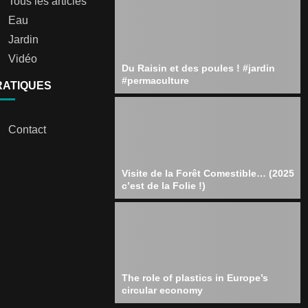
Tous les articles
Eau
Jardin
Vidéo
Du Raisin et des poules ! #jardin
#permaculture
RATIQUES
Contact
Visite de la Forêt Comestible… (2025
c’est de la Folie !)
The role of plastics in Europe’s
circular economy