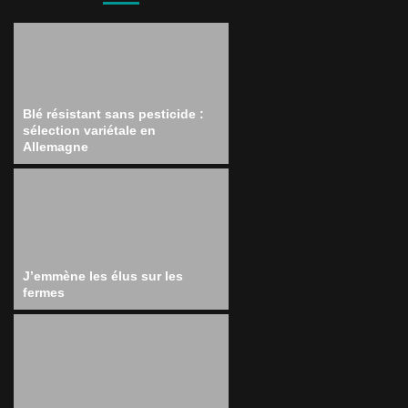
Blé résistant sans pesticide :
sélection variétale en
Allemagne
J’emmène les élus sur les
fermes