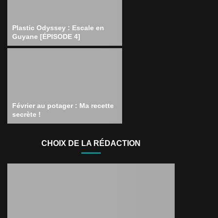
Plastic Odyssey : Escale en
Guyane [ÉPISODE 4]
Février au potager : Ma recette
secrète !
CHOIX DE LA RÉDACTION