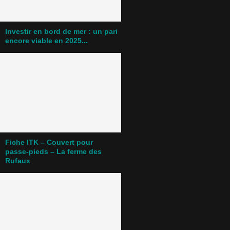
Investir en bord de mer : un pari
encore viable en 2025...
Fiche ITK – Couvert pour
passe-pieds – La ferme des
Rufaux