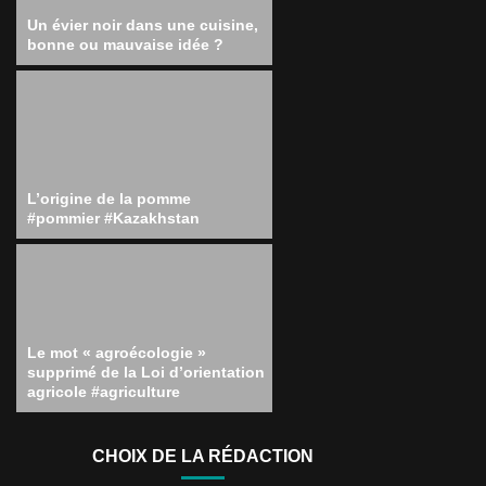
Un évier noir dans une cuisine,
bonne ou mauvaise idée ?
L’origine de la pomme
#pommier #Kazakhstan
Le mot « agroécologie »
supprimé de la Loi d’orientation
agricole #agriculture
CHOIX DE LA RÉDACTION