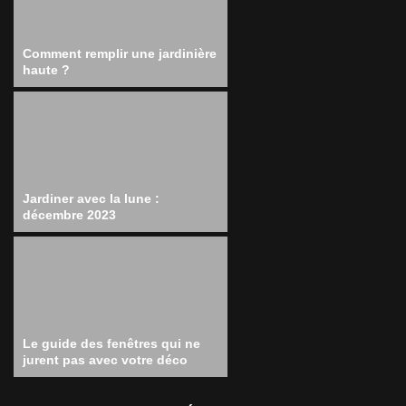
Comment remplir une jardinière
haute ?
Jardiner avec la lune :
décembre 2023
Le guide des fenêtres qui ne
jurent pas avec votre déco