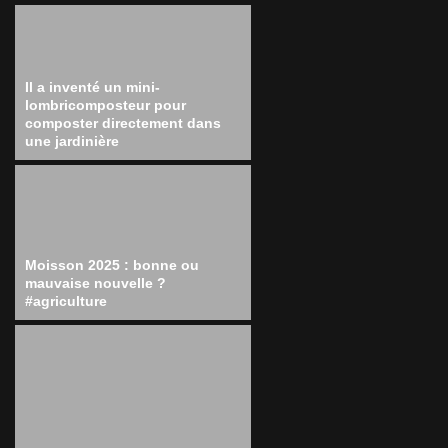
Il a inventé un mini-
lombricomposteur pour
composter directement dans
une jardinière
Moisson 2025 : bonne ou
mauvaise nouvelle ?
#agriculture