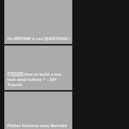
On RÉPOND à vos QUESTIONS !
🇫🇷🇬🇧 How to build a low-
tech wind turbine ? – DIY
Tutorial
Petites histoires avec Barnabé