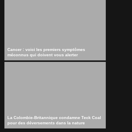
Cancer : voici les premiers symptômes
méconnus qui doivent vous alerter
La Colombie-Britannique condamne Teck Coal
pour des déversements dans la nature