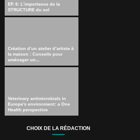
EP. 6: L’importance de la
STRUCTURE du sol
Création d’un atelier d’artiste à
la maison : Conseils pour
aménager un...
Veterinary antimicrobials in
Europe’s environment: a One
Health perspective
CHOIX DE LA RÉDACTION