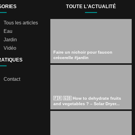
GORIES
TOUTE L'ACTUALITÉ
Tous les articles
Eau
Jardin
Vidéo
Faire un nichoir pour faucon
crécerelle #jardin
RATIQUES
Contact
🇫🇷 🇬🇧 How to dehydrate fruits
and vegetables ? – Solar Dryer...