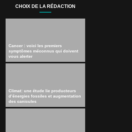
CHOIX DE LA RÉDACTION
Cancer : voici les premiers
symptômes méconnus qui doivent
vous alerter
Climat: une étude lie producteurs
d’énergies fossiles et augmentation
des canicules