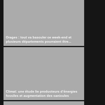
Orages : tout va basculer ce week-end et
plusieurs départements pourraient être...
Climat: une étude lie producteurs d’énergies
fossiles et augmentation des canicules