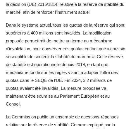
la décision (UE) 2015/1814, relative à la réserve de stabilité du
dans la filière REP TLC pour 2026, en fixant un
marché, afin de renforcer l’instrument actuel.
montant unitaire, en modifiant les règles de
plafonnement et en simplifiant le dispositif.
Dans le système actuel, tous les quotas de la réserve qui sont
Déchets & valorisation matière
supérieurs à 400 millions sont invalidés. La modification
proposée permettrait de mettre un terme au mécanisme
La Commission européenne publie des
d’invalidation, pour conserver ces quotas en tant que « coussin
orientations pour soutenir la mise en œuvre des
susceptible de soutenir la stabilité du marché ». Cette réserve
nouvelles règles de l'UE en matière d'emballages.
de stabilité est opérationnelle depuis 2019, en tant que
Selon Eurostat, l’UE produisait 517 kg de
mécanisme fondé sur les règles visant à adapter l’offre des
déchets municipaux par habitant en 2024.
quotas dans le SEQE de l’UE. Fin 2024, 3,2 milliards de
Le SDES publie l'état des connaissances en
quotas avaient été invalidés. La mesure proposée va
2025 sur la gestion des déchets et de l'économie
maintenant être soumise au Parlement Européen et au
circulaire en France.
Conseil.
La Commission publie un ensemble de questions-réponses
relative sur la réserve de stabilité. Comme expliqué par la