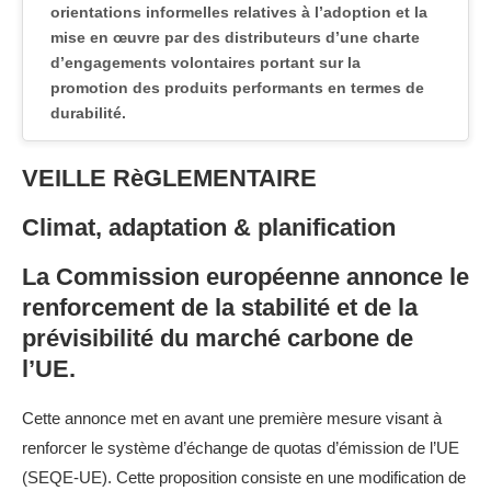
orientations informelles relatives à l’adoption et la
mise en œuvre par des distributeurs d’une charte
d’engagements volontaires portant sur la
promotion des produits performants en termes de
durabilité.
Le ministre de l’Economie publie un arrêté pour
VEILLE RèGLEMENTAIRE
renforcer la bonification des certificats
d’économies d’énergie (CEE) pour certaines
Climat, adaptation & planification
opérations industrielles liées au mécanisme
d’ajustement carbone aux frontières (MACF).
La Commission européenne annonce le
Filières REP
renforcement de la stabilité et de la
prévisibilité du marché carbone de
Interpellé au Sénat sur la refonte de la filière
l’UE.
REP TLC, Mathieu Lefèvre annonce un nouveau
cahier des charges pour la première quinzaine
Cette annonce met en avant une première mesure visant à
d’avril.
renforcer le système d’échange de quotas d’émission de l’UE
Le ministère de Transition écologique publie un
(SEQE-UE). Cette proposition consiste en une modification de
arrêté pour ajuster le soutien exceptionnel au tri