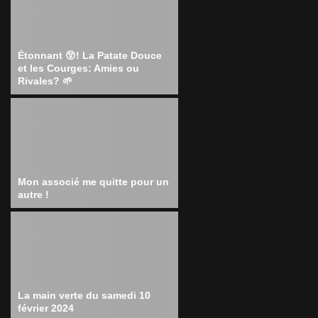
Étonnant 😲! La Patate Douce
et les Courges: Amies ou
Rivales? 🌱
Mon associé me quitte pour un
autre !
La main verte du samedi 10
février 2024