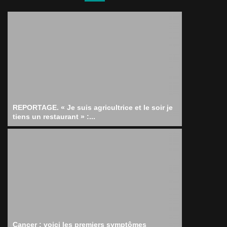
REPORTAGE. « Je suis agricultrice et le soir je
tiens un restaurant » :...
Cancer : voici les premiers symptômes