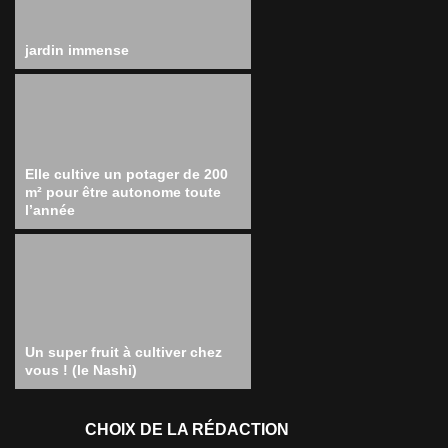
jardin immense
Elle cultive un potager de 200
m² pour être autonome toute
l’année
Un super fruit à cultiver chez
vous ! (le Nashi)
CHOIX DE LA RÉDACTION