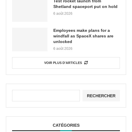
Test rocket launch from
Shetland spaceport put on hold
6 août 2026
Employees make plans for a
windfall as SpaceX shares are
unlocked
6 août 2026
VOIR PLUS D'ARTICLES
RECHERCHER
CATÉGORIES