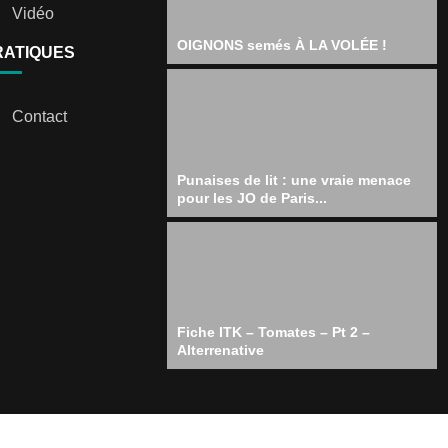
Vidéo
OIGNONS semés À LA VOLÉE !
RATIQUES
Contact
Punaises de lit : une vraie menace
pour les JO de Paris...
Fiche ITK – Tomates – Pt 2 –
Alterrenative