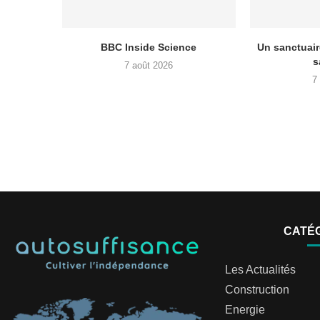
BBC Inside Science
Un sanctuai
s
7 août 2026
7
CATÉ
Les Actualités
Construction
Energie