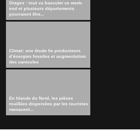
Orages : tout va basculer ce week-
end et plusieurs départements
pourraient être...
Climat: une étude lie producteurs
d’énergies fossiles et augmentation
des canicules
En Irlande du Nord, les pièces
rouillées dispersées par les touristes
menacent...