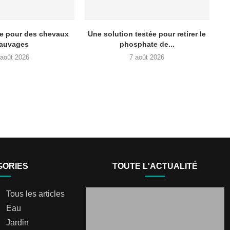
re pour des chevaux
Une solution testée pour retirer le
auvages
phosphate de...
 août 2026
7 août 2026
GORIES
TOUTE L'ACTUALITÉ
Tous les articles
Eau
Jardin