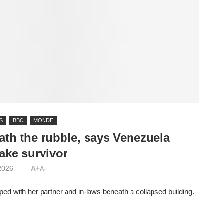
S
BBC
MONDE
ath the rubble, says Venezuela
ake survivor
 2026
A+
A-
ped with her partner and in-laws beneath a collapsed building.