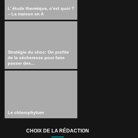
L’ étude thermique, c’est quoi ?
– La maison en A
Stratégie du choc: On profite
de la sécheresse pour faire
passer des...
Le chlorophytum
CHOIX DE LA RÉDACTION