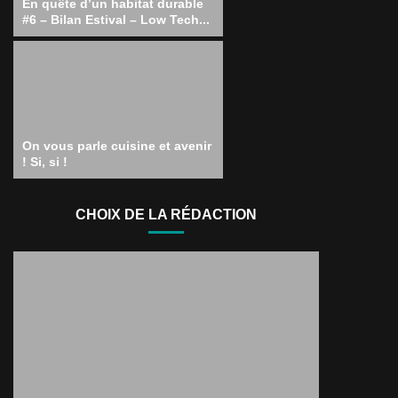
En quête d’un habitat durable
#6 – Bilan Estival – Low Tech...
On vous parle cuisine et avenir
! Si, si !
CHOIX DE LA RÉDACTION