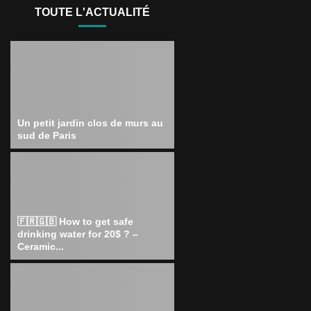
TOUTE L'ACTUALITÉ
Un petit jardin clos de murs au
sud de Paris
🇫🇷🇬🇧 How to get safe
drinking water for 20$ ? –
Ceramic...