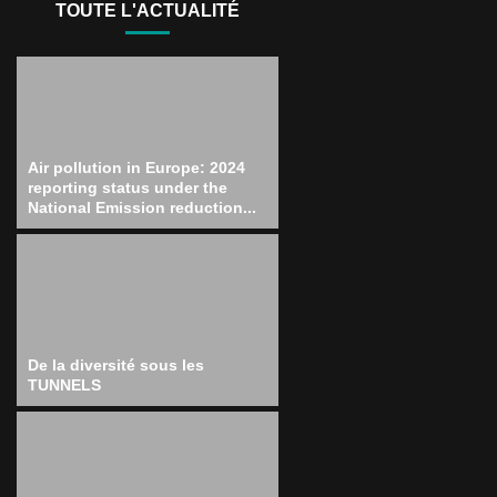
TOUTE L'ACTUALITÉ
Air pollution in Europe: 2024
reporting status under the
National Emission reduction...
De la diversité sous les
TUNNELS