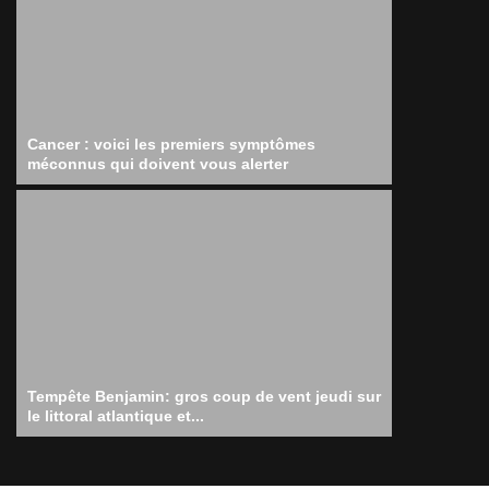
Cancer : voici les premiers symptômes
méconnus qui doivent vous alerter
Tempête Benjamin: gros coup de vent jeudi sur
le littoral atlantique et...