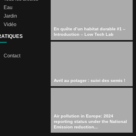
Eau
Jardin
Vidéo
En quête d’un habitat durable #1 –
Introduction – Low Tech Lab
RATIQUES
Contact
Avril au potager : suivi des semis !
Air pollution in Europe: 2024
reporting status under the National
Emission reduction...