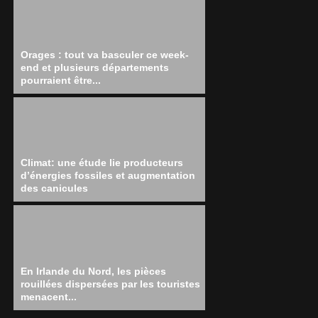
Orages : tout va basculer ce week-
end et plusieurs départements
pourraient être...
Climat: une étude lie producteurs
d’énergies fossiles et augmentation
des canicules
En Irlande du Nord, les pièces
rouillées dispersées par les touristes
menacent...