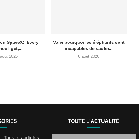
 on SpaceX: ‘Every
Voici pourquoi les éléphants sont
ce I get,...
incapables de sauter...
 août 2026
6 août 2026
GORIES
TOUTE L'ACTUALITÉ
Tous les articles