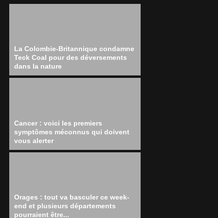
La Colombie-Britannique condamne
Teck Coal pour des déversements
dans la nature
Cancer : voici les premiers
symptômes méconnus qui doivent
vous alerter
Orages : tout va basculer ce week-
end et plusieurs départements
pourraient être...