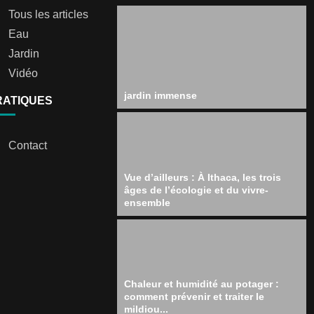
Tous les articles
Eau
Jardin
Vidéo
jardin immense
RATIQUES
Contact
Vue d’ailleurs : À Ithaca, les trois
âges de l’écologie et du vivre-
ensemble
Chaleur et humidité au potager :
comment prévenir et traiter le
mildiou...