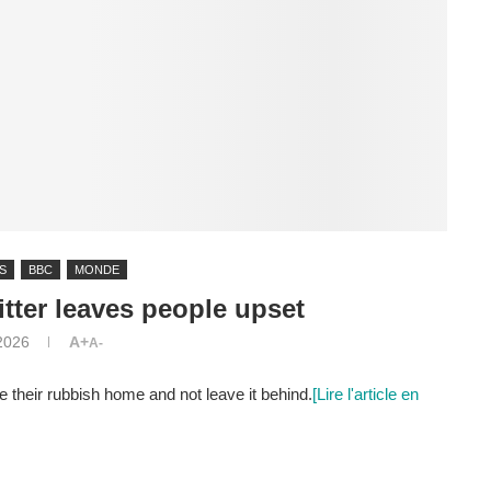
S
BBC
MONDE
itter leaves people upset
2026
A+
A-
ke their rubbish home and not leave it behind.
[Lire l'article en