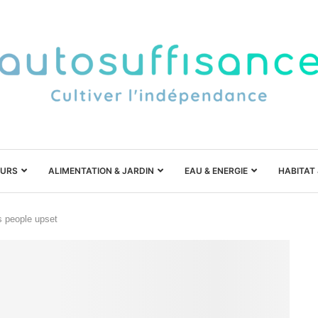
URS
ALIMENTATION & JARDIN
EAU & ENERGIE
HABITAT
es people upset