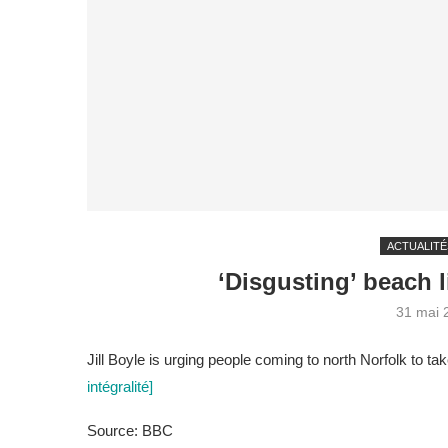
ACTUALITÉ
‘Disgusting’ beach l
31 mai 
Jill Boyle is urging people coming to north Norfolk to ta
intégralité]
Source: BBC