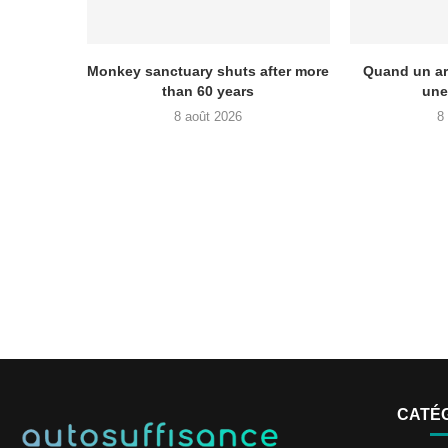
Monkey sanctuary shuts after more
Quand un arb
than 60 years
une
8 août 2026
8
CATÉ