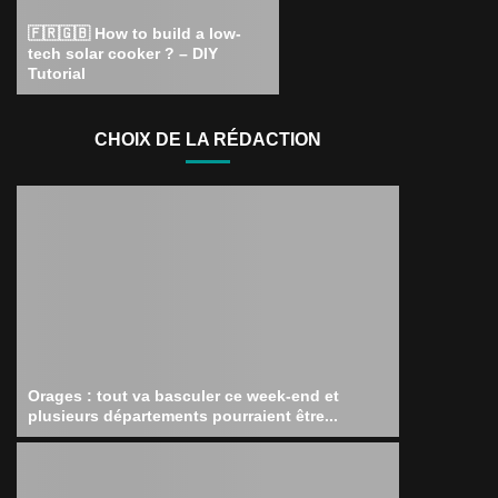
🇫🇷🇬🇧 How to build a low-
tech solar cooker ? – DIY
Tutorial
CHOIX DE LA RÉDACTION
Orages : tout va basculer ce week-end et
plusieurs départements pourraient être...