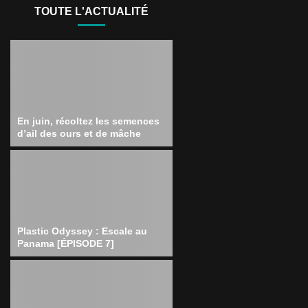
TOUTE L'ACTUALITÉ
En juin, récoltez les semences
d’ail des ours et de mâche
Plastic Odyssey : Escale au
Panama [ÉPISODE 7]