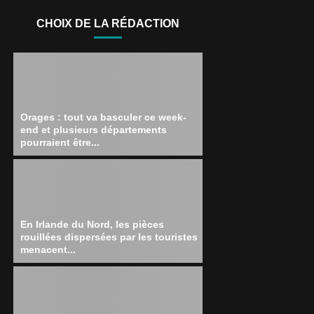
CHOIX DE LA RÉDACTION
Orages : tout va basculer ce week-
end et plusieurs départements
pourraient être...
En Irlande du Nord, les pièces
rouillées dispersées par les touristes
menacent...