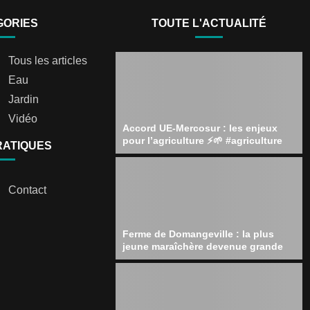
GORIES
TOUTE L'ACTUALITÉ
Tous les articles
Eau
Jardin
Vidéo
Accord UE-Mercosur : les enjeux
pour l’agriculture ⚡️🌱 #agriculture
RATIQUES
Contact
Ferme de Domangeville : la plus
jeune maraîchère devenue grande