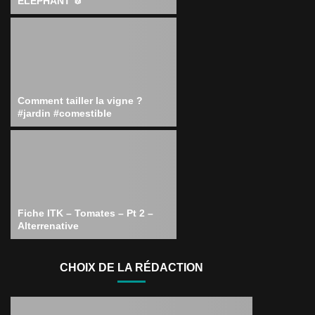
ÉLÉPHANT 🧄
Comment tailler la vigne ?
#jardin #comestible
Fiche ITK – Tomates – Pt 2 –
Alterrenative
CHOIX DE LA RÉDACTION