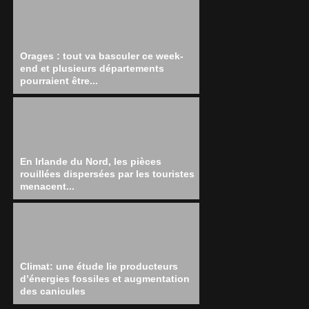
Orages : tout va basculer ce week-
end et plusieurs départements
pourraient être...
En Irlande du Nord, les pièces
rouillées dispersées par les touristes
menacent...
Climat: une étude lie producteurs
d’énergies fossiles et augmentation
des canicules