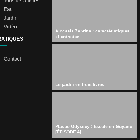
Tous les articles
Eau
Jardin
Vidéo
Alocasia Zebrina : caractéristiques
et entretien
RATIQUES
Contact
Le jardin en trois livres
Plastic Odyssey : Escale en Guyane
[ÉPISODE 4]