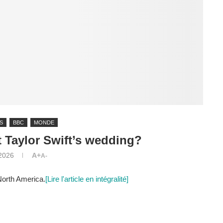
S
BBC
MONDE
 Taylor Swift’s wedding?
 2026
A+
A-
North America.
[Lire l'article en intégralité]