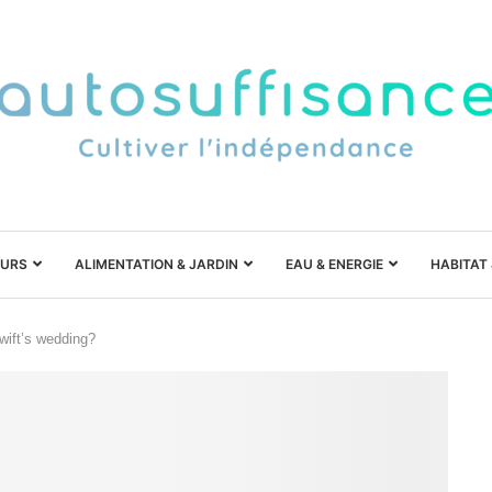
URS
ALIMENTATION & JARDIN
EAU & ENERGIE
HABITAT
wift’s wedding?