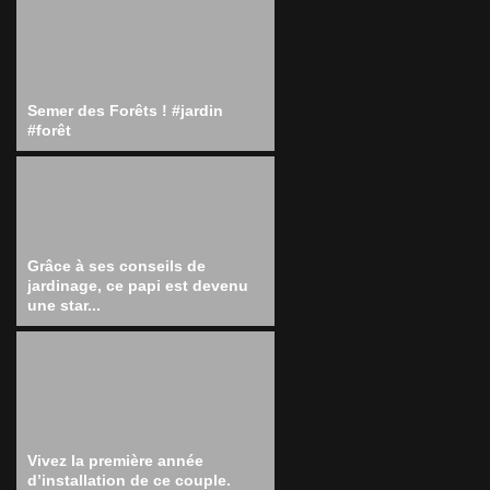
Semer des Forêts ! #jardin
#forêt
Grâce à ses conseils de
jardinage, ce papi est devenu
une star...
Vivez la première année
d’installation de ce couple.