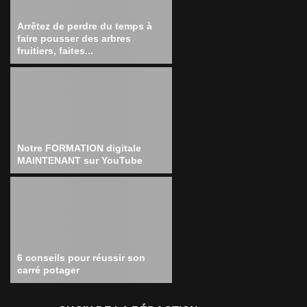
Arrêtez de perdre du temps à
faire pousser des arbres
fruitiers, faites...
Notre FORMATION digitale
MAINTENANT sur YouTube
6 conseils pour réussir son
carré potager