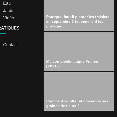
Eau
Jardin
Pourquoi faut-il planter les fraisiers
Vidéo
en septembre ? (et comment les
protéger...
RATIQUES
Contact
Maison bioclimatique France
[VISITE]
Comment récolter et conserver ses
graines de fleurs ?