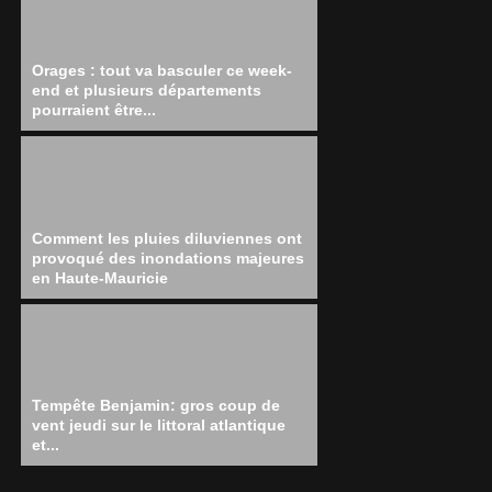
Orages : tout va basculer ce week-
end et plusieurs départements
pourraient être...
Comment les pluies diluviennes ont
provoqué des inondations majeures
en Haute-Mauricie
Tempête Benjamin: gros coup de
vent jeudi sur le littoral atlantique
et...