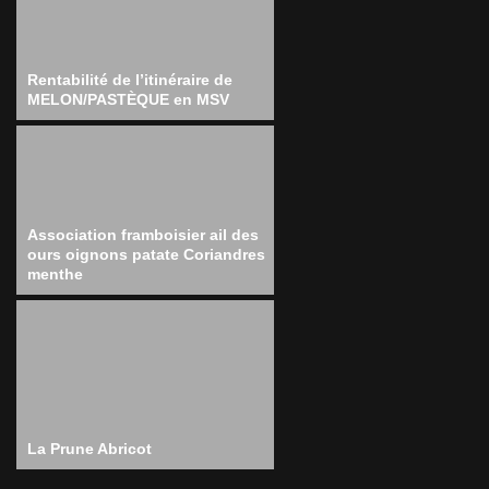
Rentabilité de l’itinéraire de
MELON/PASTÈQUE en MSV
Association framboisier ail des
ours oignons patate Coriandres
menthe
La Prune Abricot