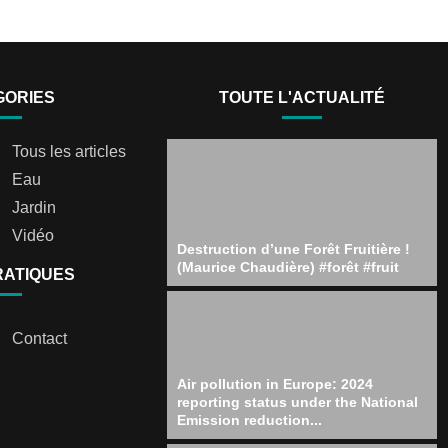
GORIES
TOUTE L'ACTUALITÉ
Tous les articles
Eau
Jardin
Vidéo
Destruction d’une Forêt Fruitière !
(Maurice Chaudière) #forêt #fruit
RATIQUES
Contact
Air pollution in Europe: 2024
reporting status under the National
Emission reduction...