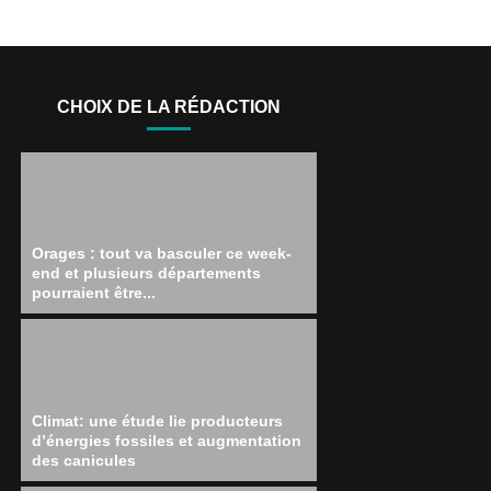
CHOIX DE LA RÉDACTION
Orages : tout va basculer ce week-
end et plusieurs départements
pourraient être...
Climat: une étude lie producteurs
d’énergies fossiles et augmentation
des canicules