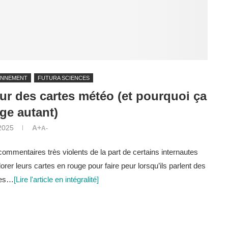
ONNEMENT
FUTURA SCIENCES
eur des cartes météo (et pourquoi ça
ge autant)
 2025
A+
A-
commentaires très violents de la part de certains internautes
rer leurs cartes en rouge pour faire peur lorsqu’ils parlent des
ges…
[Lire l'article en intégralité]