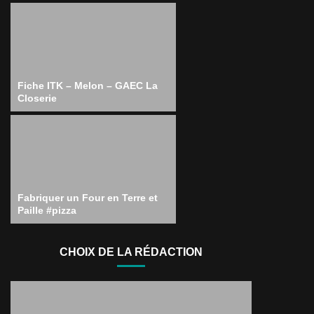
Fiche ITK – Melon – GAEC La
Closerie
Fabriquer un Four en Terre et
Paille #pizza
CHOIX DE LA RÉDACTION