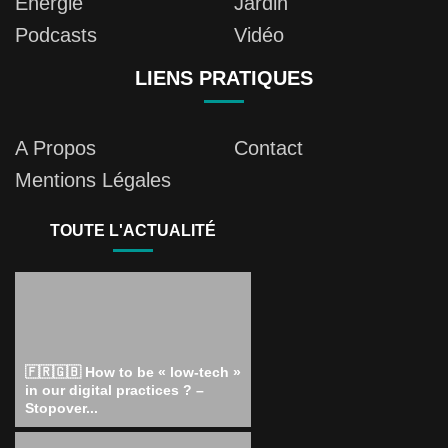
Energie
Jardin
Podcasts
Vidéo
LIENS PRATIQUES
A Propos
Contact
Mentions Légales
TOUTE L'ACTUALITÉ
🇫🇷🇬🇧 How to be « low-tech »
in our digital practices ? –
Stopover...