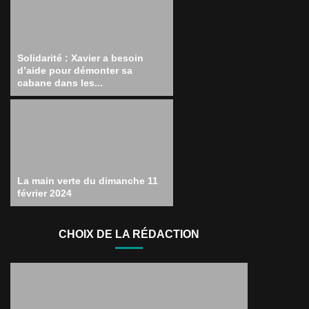
Solidarité : Xavier a besoin
d’aide pour démonter sa
cabane dans les...
La main verte du dimanche 11
février 2024
CHOIX DE LA RÉDACTION