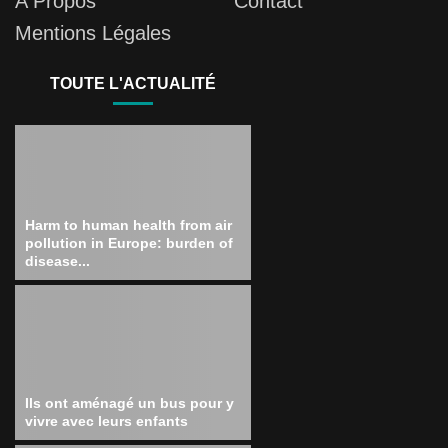
A Propos
Contact
Mentions Légales
TOUTE L'ACTUALITÉ
Harm to human health from air
pollution in Europe: burden of
disease...
Ils ont aménagé un bus pour y
vivre avec leurs enfants