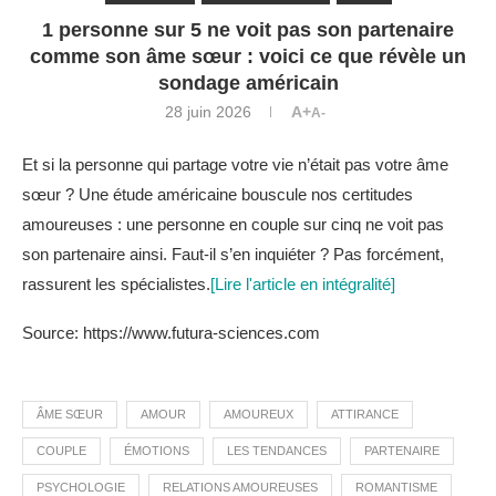
1 personne sur 5 ne voit pas son partenaire
comme son âme sœur : voici ce que révèle un
sondage américain
28 juin 2026
A+
A-
Et si la personne qui partage votre vie n’était pas votre âme
sœur ? Une étude américaine bouscule nos certitudes
amoureuses : une personne en couple sur cinq ne voit pas
son partenaire ainsi. Faut-il s’en inquiéter ? Pas forcément,
rassurent les spécialistes.
[Lire l'article en intégralité]
Source: https://www.futura-sciences.com
ÂME SŒUR
AMOUR
AMOUREUX
ATTIRANCE
COUPLE
ÉMOTIONS
LES TENDANCES
PARTENAIRE
PSYCHOLOGIE
RELATIONS AMOUREUSES
ROMANTISME