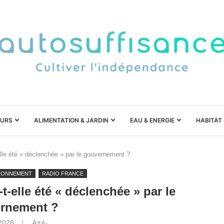
URS
ALIMENTATION & JARDIN
EAU & ENERGIE
HABITAT
elle été « déclenchée » par le gouvernement ?
RONNEMENT
RADIO FRANCE
-t-elle été « déclenchée » par le
rnement ?
 2026
A+
A-