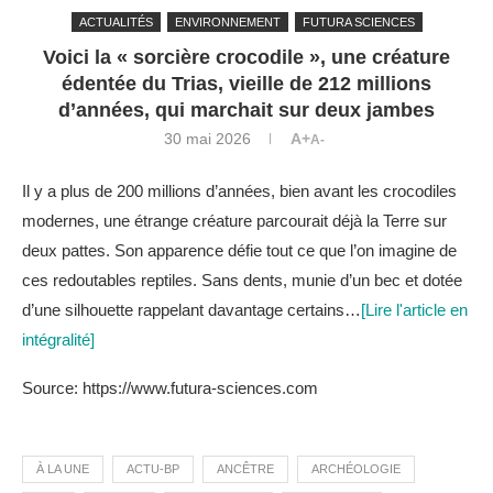
ACTUALITÉS
ENVIRONNEMENT
FUTURA SCIENCES
Voici la « sorcière crocodile », une créature
édentée du Trias, vieille de 212 millions
d’années, qui marchait sur deux jambes
30 mai 2026
A+
A-
Il y a plus de 200 millions d’années, bien avant les crocodiles
modernes, une étrange créature parcourait déjà la Terre sur
deux pattes. Son apparence défie tout ce que l’on imagine de
ces redoutables reptiles. Sans dents, munie d’un bec et dotée
d’une silhouette rappelant davantage certains…
[Lire l'article en
intégralité]
Source: https://www.futura-sciences.com
À LA UNE
ACTU-BP
ANCÊTRE
ARCHÉOLOGIE