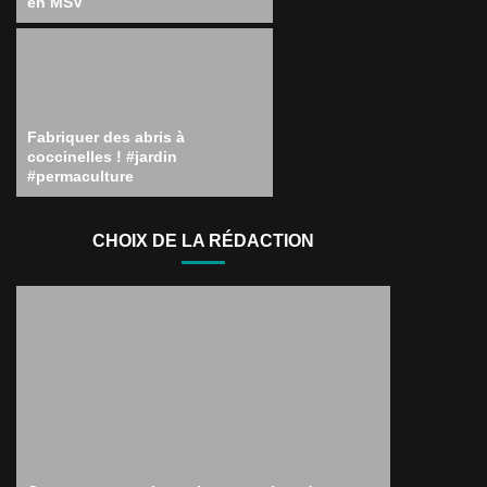
en MSV
Fabriquer des abris à
coccinelles ! #jardin
#permaculture
CHOIX DE LA RÉDACTION