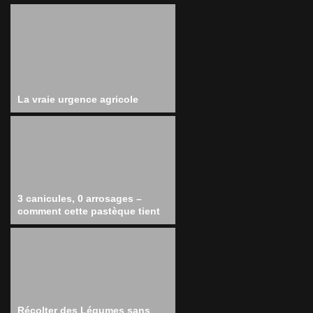
La vraie urgence agricole
3 canicules, 0 arrosages –
comment cette pastèque tient
Récolter des Légumes sans