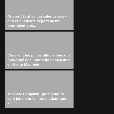
Orages : tout va basculer ce week-
end et plusieurs départements
pourraient être...
Comment les pluies diluviennes ont
provoqué des inondations majeures
en Haute-Mauricie
Tempête Benjamin: gros coup de
vent jeudi sur le littoral atlantique
et...