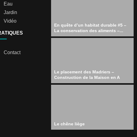
Eau
Jardin
Vidéo
En quête d’un habitat durable #5 –
La conservation des aliments –...
RATIQUES
Contact
Le placement des Madriers –
Construction de la Maison en A
Le chêne liège