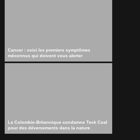
Cancer : voici les premiers symptômes
méconnus qui doivent vous alerter
La Colombie-Britannique condamne Teck Coal
pour des déversements dans la nature